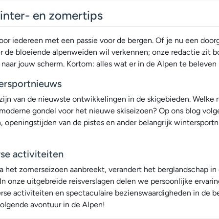
inter- en zomertips
or iedereen met een passie voor de bergen. Of je nu een door
er de bloeiende alpenweiden wil verkennen; onze redactie zit b
naar jouw scherm. Kortom: alles wat er in de Alpen te beleven is
tersportnieuws
gte zijn van de nieuwste ontwikkelingen in de skigebieden. Wel
rmoderne gondel voor het nieuwe skiseizoen? Op ons blog volge
peningstijden van de pistes en ander belangrijk wintersportnieu
e activiteiten
ra het zomerseizoen aanbreekt, verandert het berglandschap in
 In onze uitgebreide reisverslagen delen we persoonlijke ervar
erse activiteiten en spectaculaire bezienswaardigheden in de
 volgende avontuur in de Alpen!