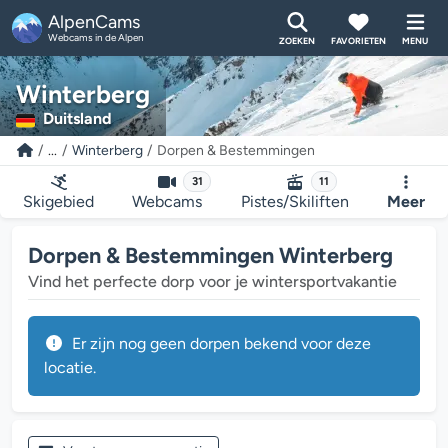
AlpenCams
Webcams in de Alpen
ZOEKEN
FAVORIETEN
MENU
Winterberg
Duitsland
...
Winterberg
Dorpen & Bestemmingen
31
11
Skigebied
Webcams
Pistes/Skiliften
Meer
Dorpen & Bestemmingen Winterberg
Vind het perfecte dorp voor je wintersportvakantie
Er zijn nog geen dorpen bekend voor deze
locatie.