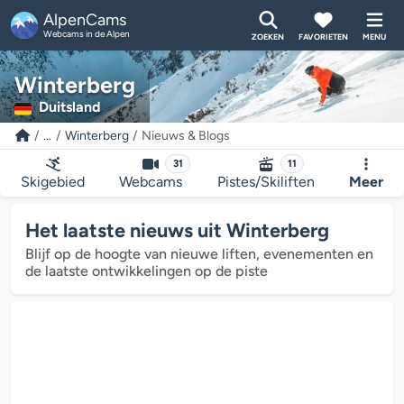
AlpenCams
Webcams in de Alpen
ZOEKEN
FAVORIETEN
MENU
Winterberg
Duitsland
...
Winterberg
Nieuws & Blogs
31
11
Skigebied
Webcams
Pistes/Skiliften
Meer
Het laatste nieuws uit Winterberg
Blijf op de hoogte van nieuwe liften, evenementen en
de laatste ontwikkelingen op de piste