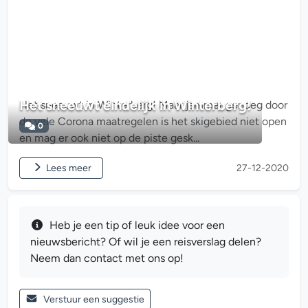
Het sneeuwt eindelijk in Winterberg!
Het sneeuwt in Winterberg! Maar jammer genoeg door
de vele Corona maatregelen is het skigebied niet open
0
en mag er ook niet op de piste gesk...
Lees meer
27-12-2020
Heb je een tip of leuk idee voor een
nieuwsbericht? Of wil je een reisverslag delen?
Neem dan contact met ons op!
Verstuur een suggestie