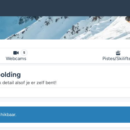
5
Webcams
Pistes/Skilift
olding
detail alsof je er zelf bent!
hikbaar.