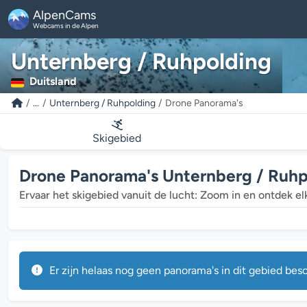
AlpenCams
Webcams in de Alpen
Unternberg / Ruhpolding
Duitsland
...
Unternberg / Ruhpolding
Drone Panorama's
Skigebied
Drone Panorama's Unternberg / Ruhp
Ervaar het skigebied vanuit de lucht: Zoom in en ontdek elk 
Er zijn helaas nog geen panorama's in dit gebied besc