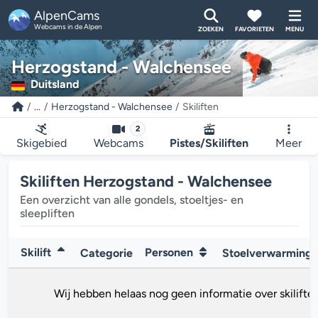
AlpenCams
Webcams in de Alpen
ZOEKEN
FAVORIETEN
MENU
Herzogstand - Walchensee
Duitsland
...
Herzogstand - Walchensee
Skiliften
2
Skigebied
Webcams
Pistes/Skiliften
Meer
Skiliften Herzogstand - Walchensee
Een overzicht van alle gondels, stoeltjes- en
sleepliften
Skilift
Personen
Categorie
Stoelverwarming
Wij hebben helaas nog geen informatie over skiliften