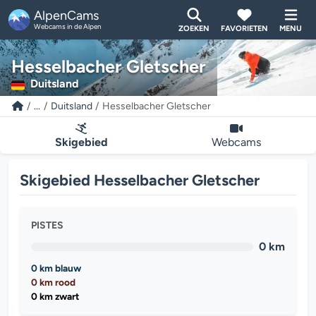
AlpenCams
Webcams in de Alpen
ZOEKEN
FAVORIETEN
MENU
Hesselbacher Gletscher
Duitsland
...
Duitsland
Hesselbacher Gletscher
Skigebied
Webcams
Skigebied Hesselbacher Gletscher
PISTES
0 km
0 km blauw
0 km rood
0 km zwart