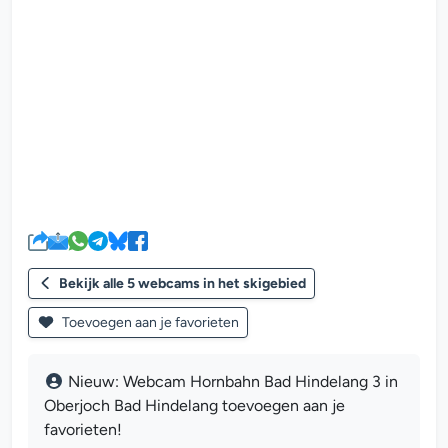
De webcam mediaplayer wordt g
Bekijk alle 5 webcams in het skigebied
Toevoegen aan je favorieten
Nieuw: Webcam Hornbahn Bad Hindelang 3 in
Oberjoch Bad Hindelang toevoegen aan je
favorieten!