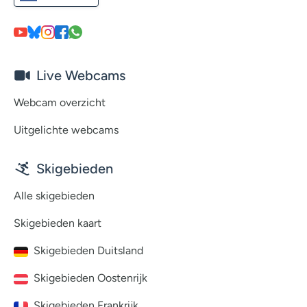
Live Webcams
Webcam overzicht
Uitgelichte webcams
Skigebieden
Alle skigebieden
Skigebieden kaart
Skigebieden Duitsland
Skigebieden Oostenrijk
Skigebieden Frankrijk