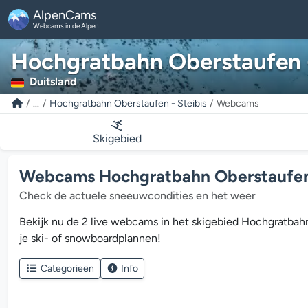
AlpenCams
Webcams in de Alpen
Hochgratbahn Oberstaufen -
Duitsland
...
Hochgratbahn Oberstaufen - Steibis
Webcams
Skigebied
Webcams Hochgratbahn Oberstaufen 
Check de actuele sneeuwcondities en het weer
Bekijk nu de 2 live webcams in het skigebied Hochgratbah
je ski- of snowboardplannen!
Categorieën
Info