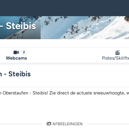
 Steibis
2
Webcams
Pistes/Skilif
- Steibis
n Oberstaufen - Steibis! Zie direct de actuele sneeuwhoogte, 
AFBEELDINGEN