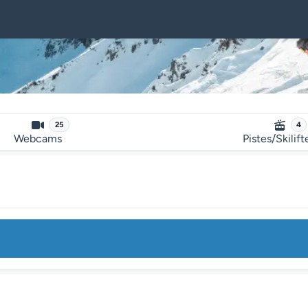
25
4
Webcams
Pistes/Skilift