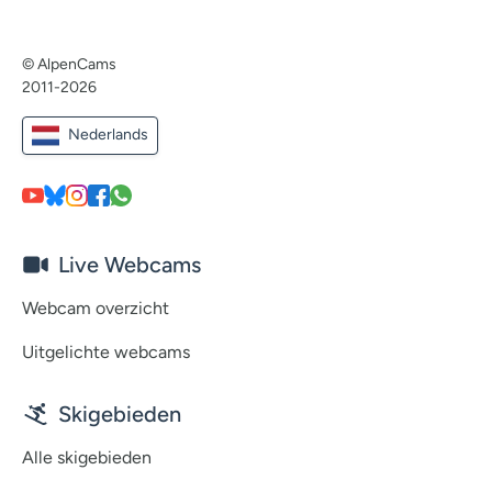
© AlpenCams
2011-2026
Nederlands
Live Webcams
Webcam overzicht
Uitgelichte webcams
Skigebieden
Alle skigebieden