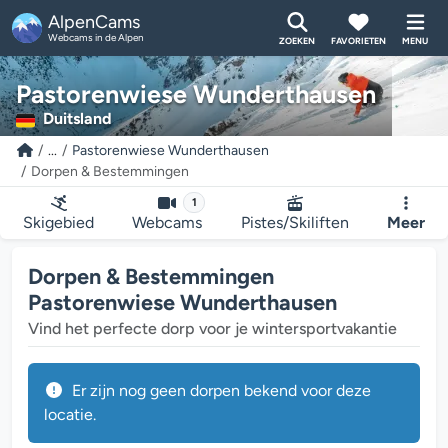
AlpenCams
Webcams in de Alpen
ZOEKEN
FAVORIETEN
MENU
Pastorenwiese Wunderthausen
Duitsland
...
Pastorenwiese Wunderthausen
Dorpen & Bestemmingen
1
Skigebied
Webcams
Pistes/Skiliften
Meer
Dorpen & Bestemmingen
Pastorenwiese Wunderthausen
Vind het perfecte dorp voor je wintersportvakantie
Er zijn nog geen dorpen bekend voor deze
locatie.