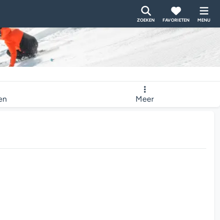
ZOEKEN
FAVORIETEN
MENU
ten
Meer
eladen...