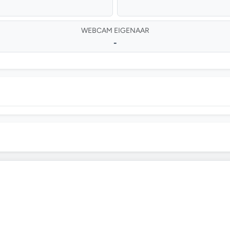
WEBCAM EIGENAAR
-