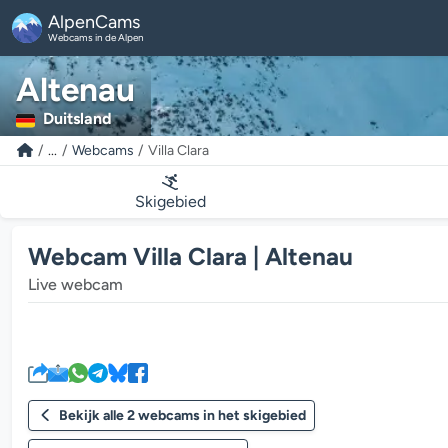
AlpenCams
Webcams in de Alpen
Altenau
Duitsland
...
Webcams
Villa Clara
Skigebied
Webcam Villa Clara | Altenau
Live webcam
Bekijk alle 2 webcams in het skigebied