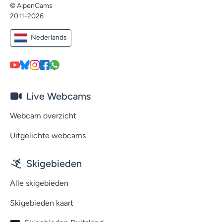
© AlpenCams
2011-2026
Nederlands
Live Webcams
Webcam overzicht
Uitgelichte webcams
Skigebieden
Alle skigebieden
Skigebieden kaart