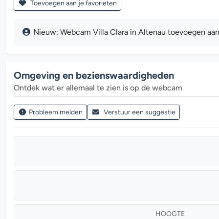
Toevoegen aan je favorieten
Nieuw: Webcam Villa Clara in Altenau toevoegen aan 
Omgeving en bezienswaardigheden
Ontdek wat er allemaal te zien is op de webcam
Probleem melden
Verstuur een suggestie
HOOGTE