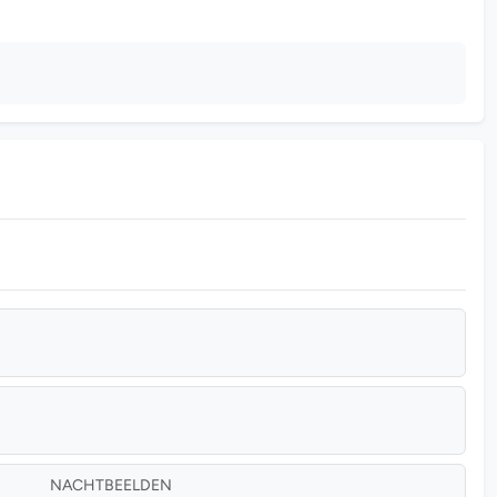
NACHTBEELDEN