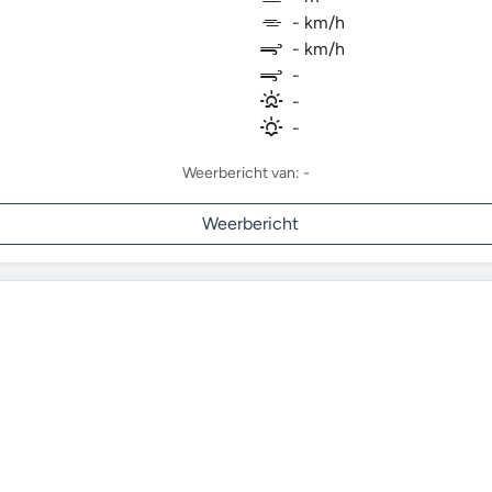
- km/h
- km/h
-
-
-
Weerbericht van: -
Weerbericht