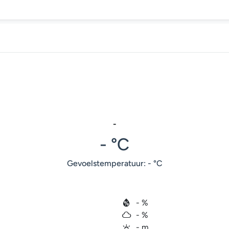
-
- °C
Gevoelstemperatuur: - °C
- %
- %
- m