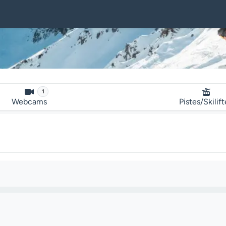
1
Webcams
Pistes/Skilif