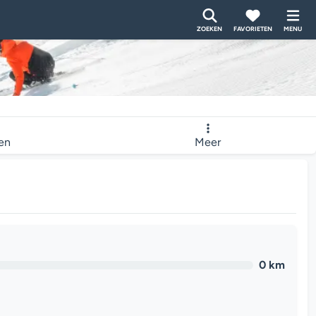
ZOEKEN
FAVORIETEN
MENU
ten
Meer
0 km