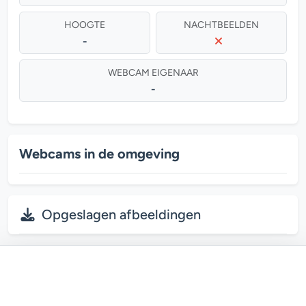
HOOGTE
NACHTBEELDEN
-
WEBCAM EIGENAAR
-
Webcams in de omgeving
Opgeslagen afbeeldingen