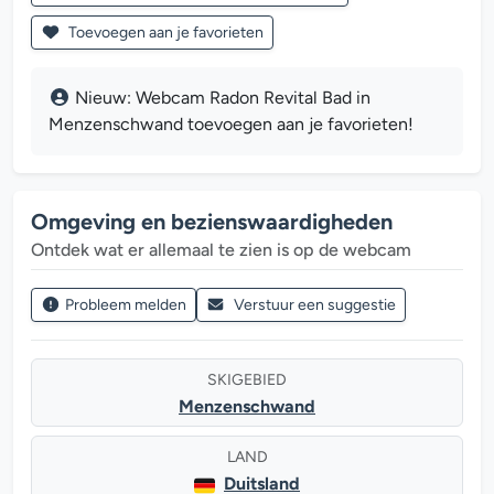
Toevoegen aan je favorieten
Nieuw: Webcam Radon Revital Bad in
Menzenschwand toevoegen aan je favorieten!
Omgeving en bezienswaardigheden
Ontdek wat er allemaal te zien is op de webcam
Probleem melden
Verstuur een suggestie
SKIGEBIED
Menzenschwand
LAND
Duitsland