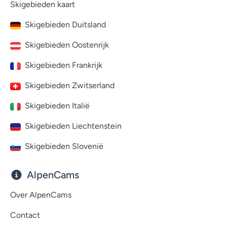
Skigebieden kaart
Skigebieden Duitsland
Skigebieden Oostenrijk
Skigebieden Frankrijk
Skigebieden Zwitserland
Skigebieden Italië
Skigebieden Liechtenstein
Skigebieden Slovenië
AlpenCams
Over AlpenCams
Contact