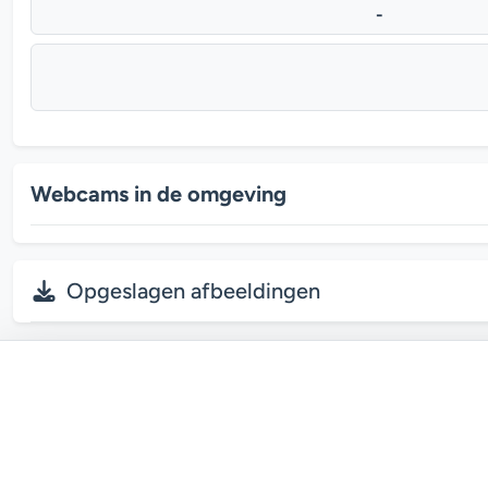
-
Webcams in de omgeving
Opgeslagen afbeeldingen