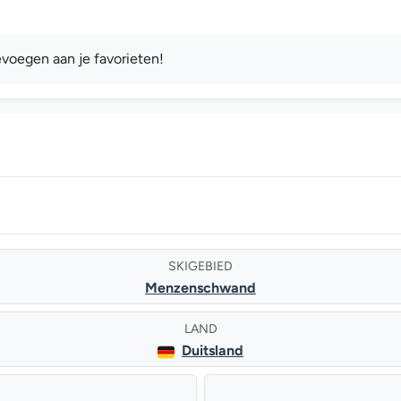
oegen aan je favorieten!
SKIGEBIED
Menzenschwand
LAND
Duitsland