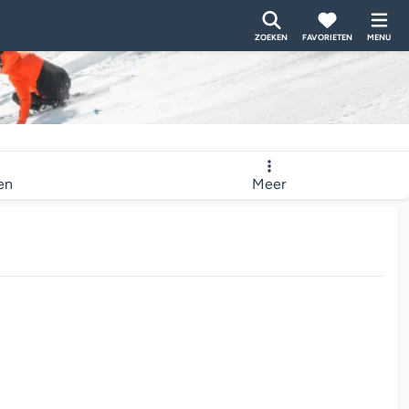
ZOEKEN
FAVORIETEN
MENU
ten
Meer
eladen...