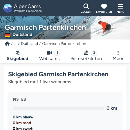
AlpenCams
Webcams in de Alpen
ZOEKEN
FAVORIETEN
MENU
Garmisch Partenkirchen
Duitsland
...
Duitsland
Garmisch Partenkirchen
1
3
Skigebied
Webcams
Pistes/Skiliften
Meer
Skigebied Garmisch Partenkirchen
Skigebied met 1 live webcams
PISTES
0 km
0 km blauw
0 km rood
0 km zwart