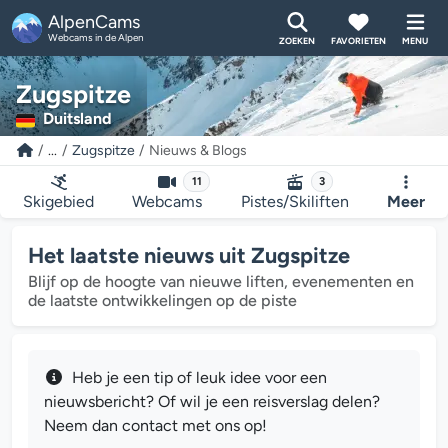
AlpenCams
Webcams in de Alpen
ZOEKEN
FAVORIETEN
MENU
Zugspitze
Duitsland
...
Zugspitze
Nieuws & Blogs
11
3
Skigebied
Webcams
Pistes/Skiliften
Meer
Het laatste nieuws uit Zugspitze
Blijf op de hoogte van nieuwe liften, evenementen en
de laatste ontwikkelingen op de piste
Heb je een tip of leuk idee voor een
nieuwsbericht? Of wil je een reisverslag delen?
Neem dan contact met ons op!