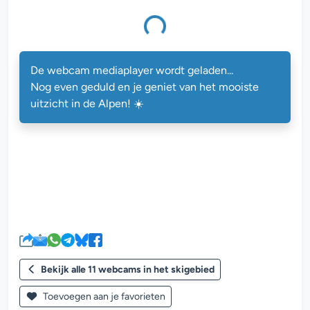
am mediaplayer wordt geladen...
De webcam mediaplayer wordt geladen...
Nog even geduld en je geniet van het mooiste
uitzicht in de Alpen! ☀️
Bekijk alle 11 webcams in het skigebied
Toevoegen aan je favorieten