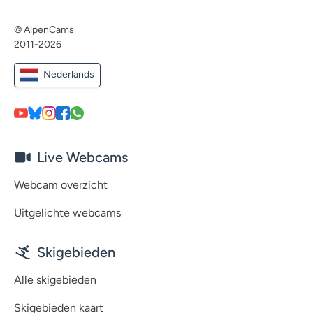
© AlpenCams
2011-2026
Nederlands
Live Webcams
Webcam overzicht
Uitgelichte webcams
Skigebieden
Alle skigebieden
Skigebieden kaart