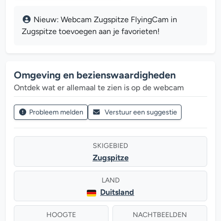
Nieuw: Webcam Zugspitze FlyingCam in
Zugspitze toevoegen aan je favorieten!
Omgeving en bezienswaardigheden
Ontdek wat er allemaal te zien is op de webcam
Probleem melden
Verstuur een suggestie
SKIGEBIED
Zugspitze
LAND
Duitsland
HOOGTE
NACHTBEELDEN