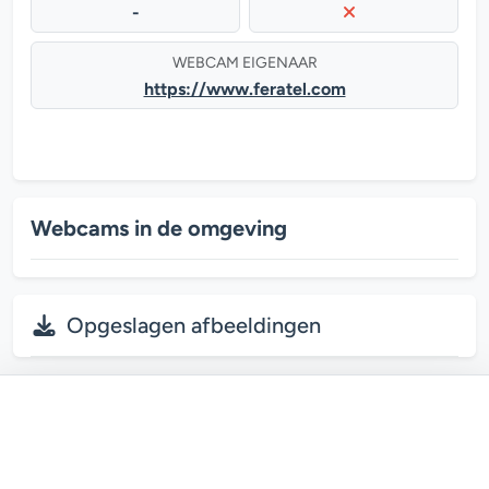
-
WEBCAM EIGENAAR
https://www.feratel.com
Webcams in de omgeving
Opgeslagen afbeeldingen