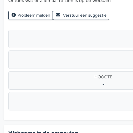
Ontdek wat er allemaal te zien is op de webcam
Probleem melden
Verstuur een suggestie
HOOGTE
-
Webcams in de omgeving