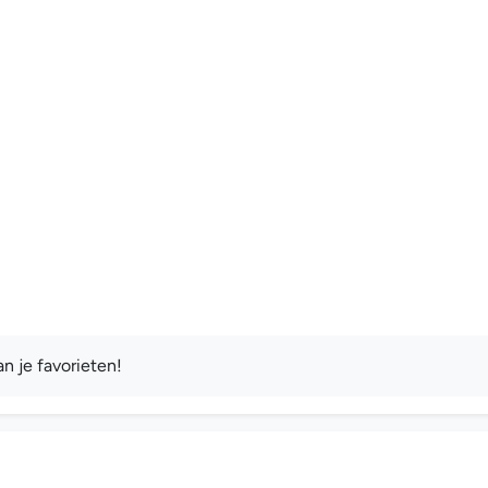
n je favorieten!