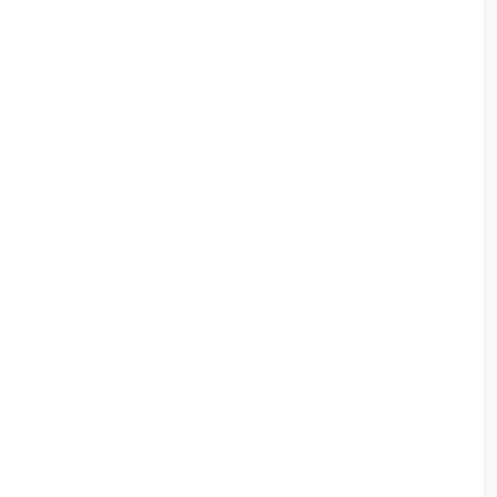
eladen...