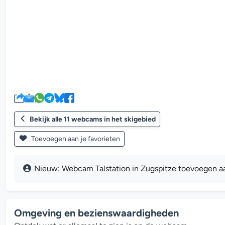
Bekijk alle 11 webcams in het skigebied
Toevoegen aan je favorieten
Nieuw: Webcam Talstation in Zugspitze toevoegen aa
Omgeving en bezienswaardigheden