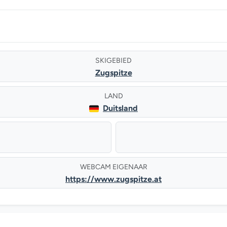
SKIGEBIED
Zugspitze
LAND
Duitsland
WEBCAM EIGENAAR
https://www.zugspitze.at