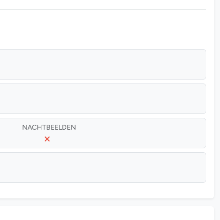
NACHTBEELDEN