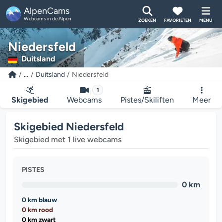
AlpenCams
Webcams in de Alpen
ZOEKEN
FAVORIETEN
MENU
Niedersfeld
Duitsland
...
Duitsland
Niedersfeld
1
Skigebied
Webcams
Pistes/Skiliften
Meer
Skigebied Niedersfeld
Skigebied met 1 live webcams
PISTES
0 km
0 km blauw
0 km rood
0 km zwart