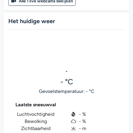
Alle 1 live webcams bekijken
Het huidige weer
-
- °C
Gevoelstemperatuur: - °C
Laatste sneeuwval
Luchtvochtigheid
- %
Bewolking
- %
Zichtbaarheid
- m