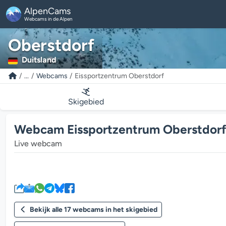
AlpenCams
Webcams in de Alpen
Oberstdorf
Duitsland
...
Webcams
Eissportzentrum Oberstdorf
Skigebied
Webcam Eissportzentrum Oberstdorf 
Live webcam
Bekijk alle 17 webcams in het skigebied