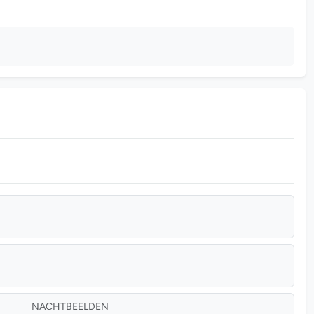
NACHTBEELDEN