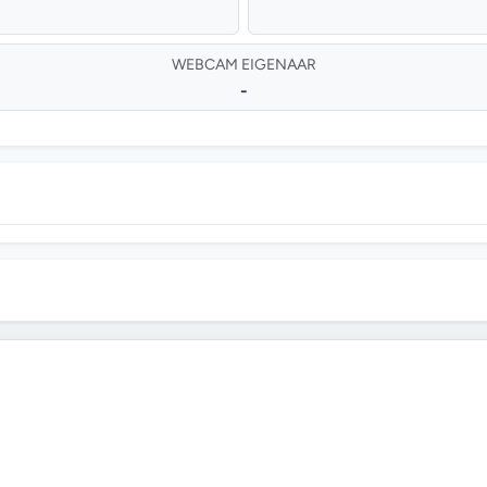
WEBCAM EIGENAAR
-