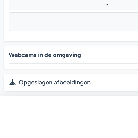
-
Webcams in de omgeving
Opgeslagen afbeeldingen