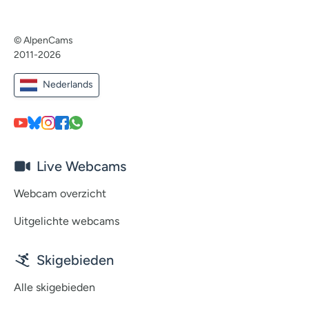
© AlpenCams
2011-2026
Nederlands
Live Webcams
Webcam overzicht
Uitgelichte webcams
Skigebieden
Alle skigebieden