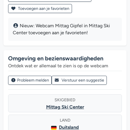
Toevoegen aan je favorieten
Nieuw: Webcam Mittag Gipfel in Mittag Ski
Center toevoegen aan je favorieten!
Omgeving en bezienswaardigheden
Ontdek wat er allemaal te zien is op de webcam
Probleem melden
Verstuur een suggestie
SKIGEBIED
Mittag Ski Center
LAND
Duitsland