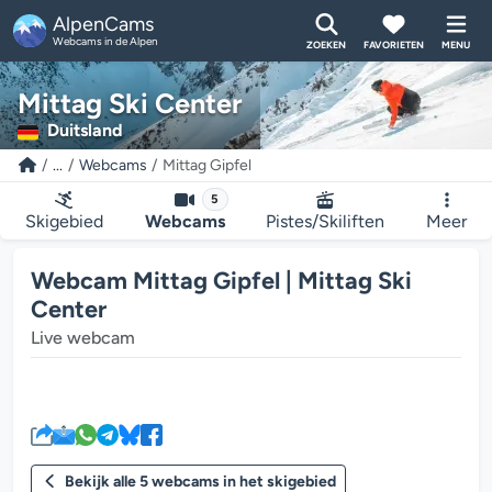
AlpenCams
Webcams in de Alpen
ZOEKEN
FAVORIETEN
MENU
Mittag Ski Center
Duitsland
...
Webcams
Mittag Gipfel
5
Skigebied
Webcams
Pistes/Skiliften
Meer
Webcam Mittag Gipfel | Mittag Ski
Center
Live webcam
De webcam mediaplayer wordt g
Bekijk alle 5 webcams in het skigebied