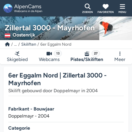
AlpenCams
Webcams in de Alpen
ZOEKEN
FAVORIETEN
MENU
Zillertal 3000 - Mayrhofen
Oostenrijk
...
Skiliften
6er Eggalm Nord
13
27
Skigebied
Webcams
Pistes/Skiliften
Meer
6er Eggalm Nord | Zillertal 3000 -
Mayrhofen
Skilift gebouwd door Doppelmayr in 2004
Fabrikant - Bouwjaar
Doppelmayr - 2004
Categorie