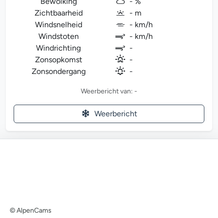
Bewolking
- %
Zichtbaarheid
- m
Windsnelheid
- km/h
Windstoten
- km/h
Windrichting
-
Zonsopkomst
-
Zonsondergang
-
Weerbericht van: -
Weerbericht
© AlpenCams