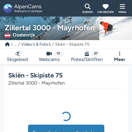
AlpenCams
Webcams in de Alpen
ZOEKEN
FAVORIETEN
MENU
Zillertal 3000 - Mayrhofen
Oostenrijk
...
Video's & Foto's
Skiën - Skipiste 75
13
27
De mediaplayer wordt geladen...
Skigebied
Webcams
Pistes/Skiliften
Meer
Skiën - Skipiste 75
Zillertal 3000 - Mayrhofen