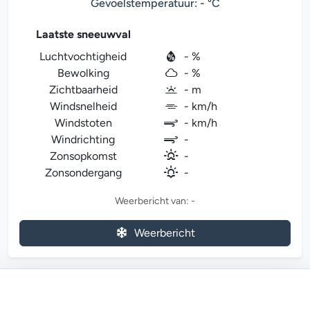
Gevoelstemperatuur: - °C
Laatste sneeuwval
Luchtvochtigheid
- %
Bewolking
- %
Zichtbaarheid
- m
Windsnelheid
- km/h
Windstoten
- km/h
Windrichting
-
Zonsopkomst
-
Zonsondergang
-
Weerbericht van: -
Weerbericht