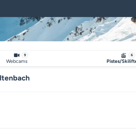
9
6
Webcams
Pistes/Skilif
altenbach