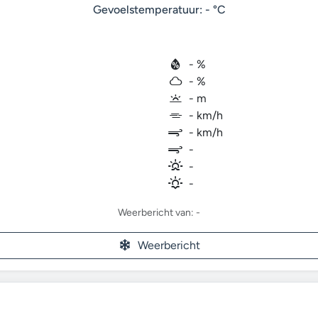
Gevoelstemperatuur: - °C
- %
- %
- m
- km/h
- km/h
-
-
-
Weerbericht van: -
Weerbericht