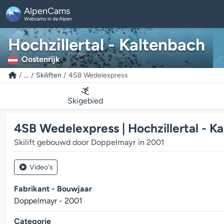
AlpenCams
Webcams in de Alpen
Hochzillertal - Kaltenbach
Oostenrijk
...
Skiliften
4SB Wedelexpress
Skigebied
4SB Wedelexpress | Hochzillertal - K
Skilift gebouwd door Doppelmayr in 2001
Video's
Fabrikant - Bouwjaar
Doppelmayr - 2001
Categorie