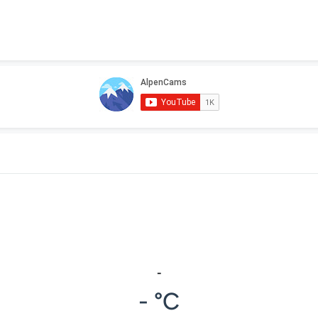
-
- °C