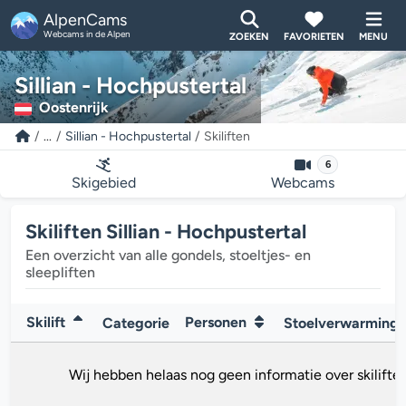
AlpenCams
Webcams in de Alpen
ZOEKEN
FAVORIETEN
MENU
Sillian - Hochpustertal
Oostenrijk
...
Sillian - Hochpustertal
Skiliften
6
Skigebied
Webcams
Skiliften Sillian - Hochpustertal
Een overzicht van alle gondels, stoeltjes- en
sleepliften
Skilift
Personen
Categorie
Stoelverwarming
Wij hebben helaas nog geen informatie over skiliften