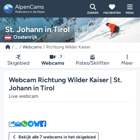
AlpenCams
Webcams in de Alpen
ZOEKEN
FAVORIETEN
MENU
St. Johann in Tirol
Oostenrijk
...
Webcams
Richtung Wilder Kaiser
7
Skigebied
Webcams
Pistes/Skiliften
Meer
Webcam Richtung Wilder Kaiser | St.
Johann in Tirol
Live webcam
De webcam mediaplayer wordt g
Bekijk alle 7 webcams in het skigebied