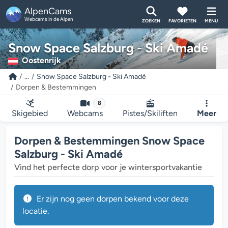
AlpenCams
Webcams in de Alpen
ZOEKEN
FAVORIETEN
MENU
Snow Space Salzburg - Ski Amadé
Oostenrijk
...
Snow Space Salzburg - Ski Amadé
Dorpen & Bestemmingen
8
Skigebied
Webcams
Pistes/Skiliften
Meer
Dorpen & Bestemmingen Snow Space
Salzburg - Ski Amadé
Vind het perfecte dorp voor je wintersportvakantie
Er zijn nog geen dorpen bekend voor deze
locatie.