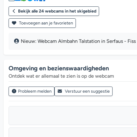
Bekijk alle 24 webcams in het skigebied
Toevoegen aan je favorieten
Nieuw: Webcam Almbahn Talstation in Serfaus - Fiss 
Omgeving en bezienswaardigheden
Ontdek wat er allemaal te zien is op de webcam
Probleem melden
Verstuur een suggestie