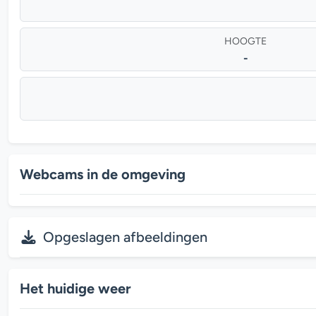
HOOGTE
-
Webcams in de omgeving
Opgeslagen afbeeldingen
Het huidige weer