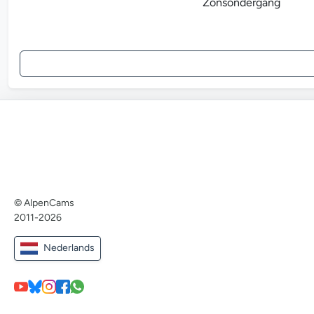
Zonsondergang
© AlpenCams
2011-2026
Nederlands