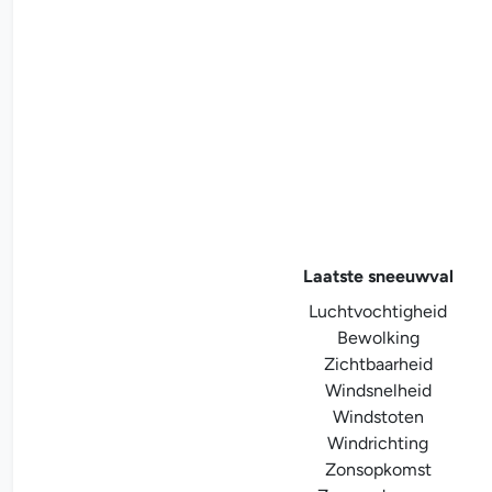
Laatste sneeuwval
Luchtvochtigheid
Bewolking
Zichtbaarheid
Windsnelheid
Windstoten
Windrichting
Zonsopkomst