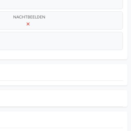
NACHTBEELDEN