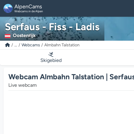
AlpenCams
Webcams in de Alpen
Serfaus - Fiss - Ladis
Oostenrijk
...
Webcams
Almbahn Talstation
Skigebied
Webcam Almbahn Talstation | Serfaus 
Live webcam