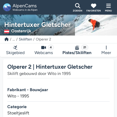
AlpenCams
Webcams in de Alpen
ZOEKEN
FAVORIETEN
MENU
Hintertuxer Gletscher
Oostenrijk
...
Skiliften
Olperer 2
4
21
Skigebied
Webcams
Pistes/Skiliften
Meer
Olperer 2 | Hintertuxer Gletscher
Skilift gebouwd door Wito in 1995
Fabrikant - Bouwjaar
Wito - 1995
Categorie
Stoeltjeslift