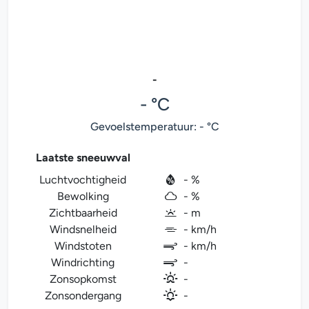
-
- °C
Gevoelstemperatuur: - °C
Laatste sneeuwval
Luchtvochtigheid
- %
Bewolking
- %
Zichtbaarheid
- m
Windsnelheid
- km/h
Windstoten
- km/h
Windrichting
-
Zonsopkomst
-
Zonsondergang
-