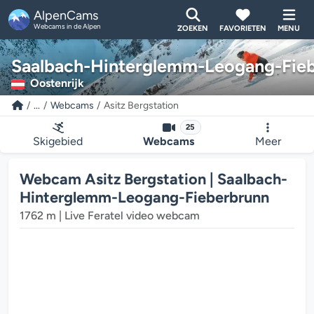
AlpenCams
Webcams in de Alpen
ZOEKEN
FAVORIETEN
MENU
Saalbach-Hinterglemm-Leogang-Fie
Oostenrijk
...
Webcams
Asitz Bergstation
25
Skigebied
Webcams
Meer
De webcam mediaplayer wordt geladen...
Webcam Asitz Bergstation | Saalbach-
Hinterglemm-Leogang-Fieberbrunn
1762 m | Live Feratel video webcam