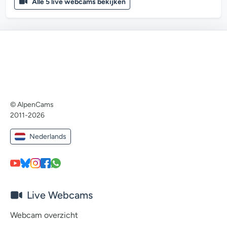
Alle 5 live webcams bekijken
© AlpenCams
2011-2026
Nederlands
Live Webcams
Webcam overzicht