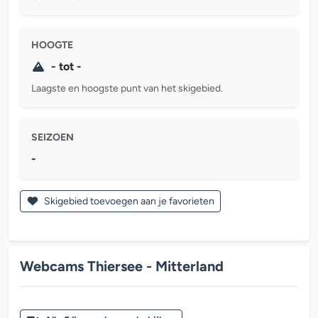
HOOGTE
- tot -
Laagste en hoogste punt van het skigebied.
SEIZOEN
-
Skigebied toevoegen aan je favorieten
Webcams Thiersee - Mitterland