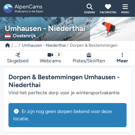
AlpenCams
Webcams in de Alpen
ZOEKEN
FAVORIETEN
MENU
Umhausen - Niederthai
Oostenrijk
...
Umhausen - Niederthai
Dorpen & Bestemmingen
3
Skigebied
Webcams
Pistes/Skiliften
Meer
Dorpen & Bestemmingen Umhausen -
Niederthai
Vind het perfecte dorp voor je wintersportvakantie
Er zijn nog geen dorpen bekend voor deze
locatie.