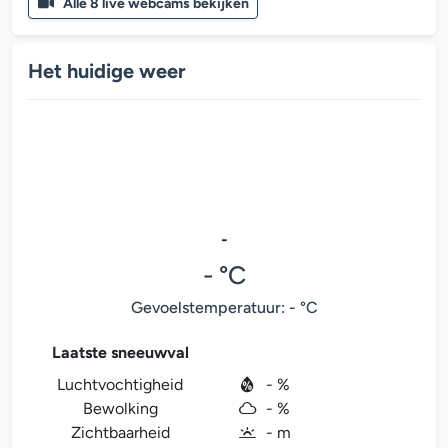
Alle 8 live webcams bekijken
Het huidige weer
-
- °C
Gevoelstemperatuur: - °C
Laatste sneeuwval
Luchtvochtigheid
- %
Bewolking
- %
Zichtbaarheid
- m