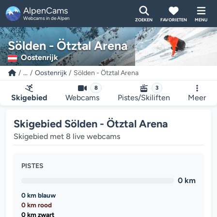
AlpenCams
Webcams in de Alpen
ZOEKEN
FAVORIETEN
MENU
Sölden - Ötztal Arena
Oostenrijk
...
Oostenrijk
Sölden - Ötztal Arena
8
3
Skigebied
Webcams
Pistes/Skiliften
Meer
Skigebied Sölden - Ötztal Arena
Skigebied met 8 live webcams
PISTES
0 km
0 km blauw
0 km rood
0 km zwart