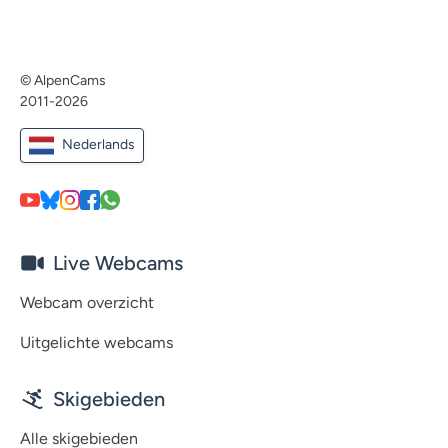
© AlpenCams
2011-2026
Nederlands
Live Webcams
Webcam overzicht
Uitgelichte webcams
Skigebieden
Alle skigebieden