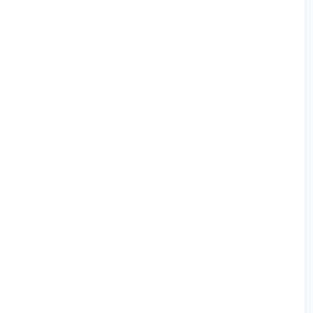
eladen...