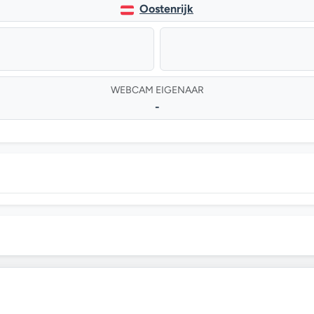
Oostenrijk
WEBCAM EIGENAAR
-