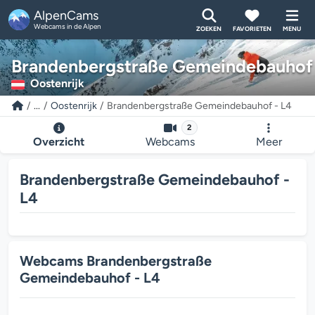
AlpenCams
Webcams in de Alpen
ZOEKEN
FAVORIETEN
MENU
Brandenbergstraße Gemeindebauhof 
Oostenrijk
...
Oostenrijk
Brandenbergstraße Gemeindebauhof - L4
2
Overzicht
Webcams
Meer
Brandenbergstraße Gemeindebauhof -
L4
Webcams Brandenbergstraße
Gemeindebauhof - L4