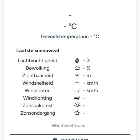
-
- °C
Gevoelstemperatuur: - °C
Laatste sneeuwval
Luchtvochtigheid
- %
Bewolking
- %
Zichtbaarheid
- m
Windsnelheid
- km/h
Windstoten
- km/h
Windrichting
-
Zonsopkomst
-
Zonsondergang
-
Weerbericht van: -