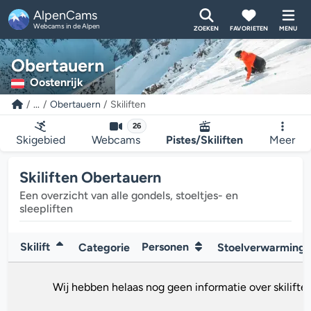
AlpenCams
Webcams in de Alpen
ZOEKEN
FAVORIETEN
MENU
Obertauern
Oostenrijk
...
Obertauern
Skiliften
26
Skigebied
Webcams
Pistes/Skiliften
Meer
Skiliften Obertauern
Een overzicht van alle gondels, stoeltjes- en
sleepliften
Skilift
Personen
Categorie
Stoelverwarming
Wij hebben helaas nog geen informatie over skiliften