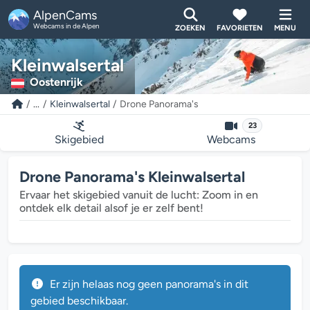
AlpenCams
Webcams in de Alpen
ZOEKEN
FAVORIETEN
MENU
Kleinwalsertal
Oostenrijk
...
Kleinwalsertal
Drone Panorama's
23
Skigebied
Webcams
Drone Panorama's Kleinwalsertal
Ervaar het skigebied vanuit de lucht: Zoom in en
ontdek elk detail alsof je er zelf bent!
Er zijn helaas nog geen panorama's in dit
gebied beschikbaar.