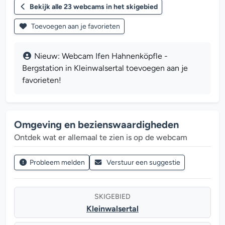
Bekijk alle 23 webcams in het skigebied
Toevoegen aan je favorieten
Nieuw: Webcam Ifen Hahnenköpfle -
Bergstation in Kleinwalsertal toevoegen aan je
favorieten!
Omgeving en bezienswaardigheden
Ontdek wat er allemaal te zien is op de webcam
Probleem melden
Verstuur een suggestie
SKIGEBIED
Kleinwalsertal