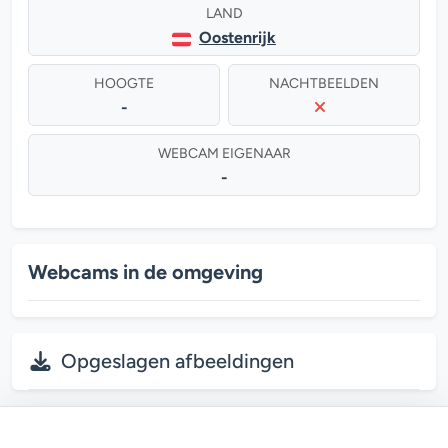
LAND
Oostenrijk
HOOGTE
NACHTBEELDEN
-
WEBCAM EIGENAAR
-
Webcams in de omgeving
Opgeslagen afbeeldingen