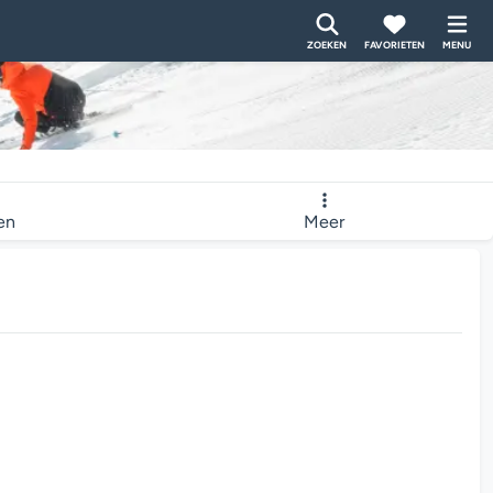
ZOEKEN
FAVORIETEN
MENU
ten
Meer
eladen...