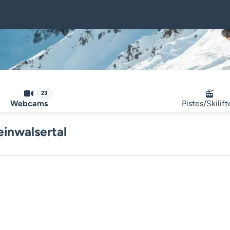
23
Webcams
Pistes/Skilif
einwalsertal
De webcam mediaplayer wordt g