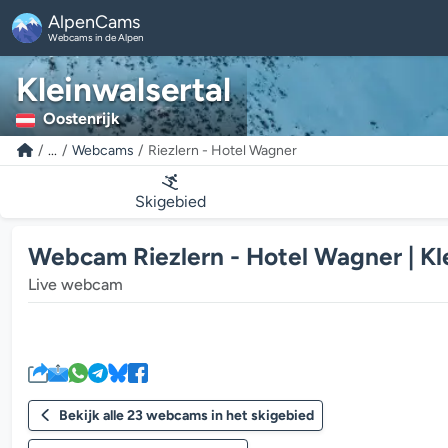
AlpenCams
Webcams in de Alpen
Kleinwalsertal
Oostenrijk
...
Webcams
Riezlern - Hotel Wagner
Skigebied
Webcam Riezlern - Hotel Wagner | Kl
Live webcam
Bekijk alle 23 webcams in het skigebied