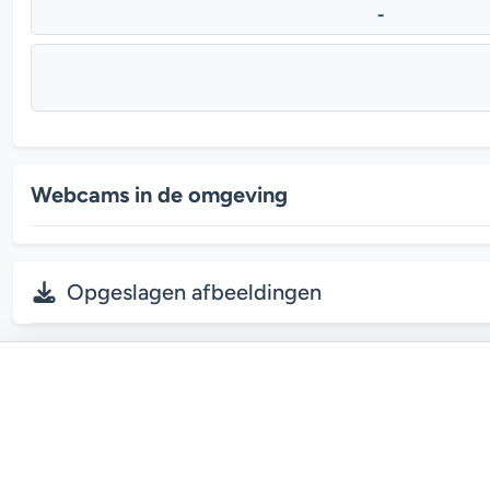
-
Webcams in de omgeving
Opgeslagen afbeeldingen