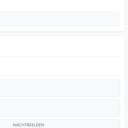
NACHTBEELDEN