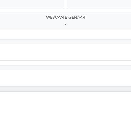
WEBCAM EIGENAAR
-