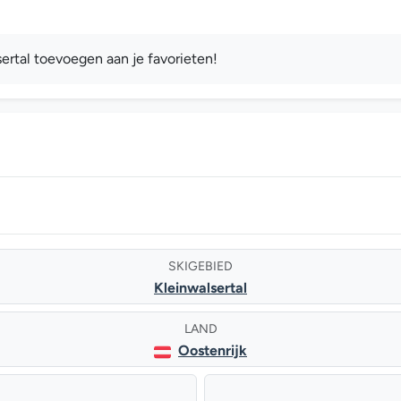
rtal toevoegen aan je favorieten!
SKIGEBIED
Kleinwalsertal
LAND
Oostenrijk