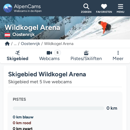
AlpenCams
Webcams in de Alpen
ZOEKEN
FAVORIETEN
MENU
Wildkogel Arena
Oostenrijk
...
Oostenrijk
Wildkogel Arena
5
Skigebied
Webcams
Pistes/Skiliften
Meer
Skigebied Wildkogel Arena
Skigebied met 5 live webcams
PISTES
0 km
0 km blauw
0 km rood
0 km zwart