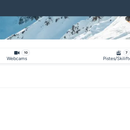
10
7
Webcams
Pistes/Skilif