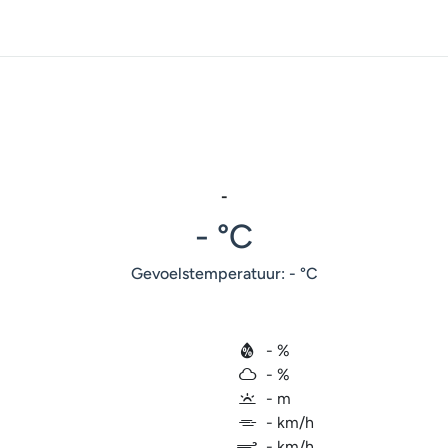
-
- °C
Gevoelstemperatuur: - °C
- %
- %
- m
- km/h
- km/h