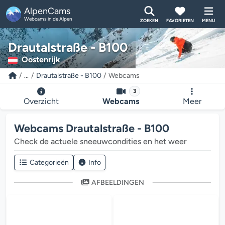
AlpenCams
Webcams in de Alpen
ZOEKEN
FAVORIETEN
MENU
Drautalstraße - B100
Oostenrijk
...
Drautalstraße - B100
Webcams
3
Overzicht
Webcams
Meer
Webcams Drautalstraße - B100
Check de actuele sneeuwcondities en het weer
Categorieën
Info
AFBEELDINGEN