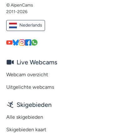
© AlpenCams
2011-2026
Nederlands
Live Webcams
Webcam overzicht
Uitgelichte webcams
Skigebieden
Alle skigebieden
Skigebieden kaart