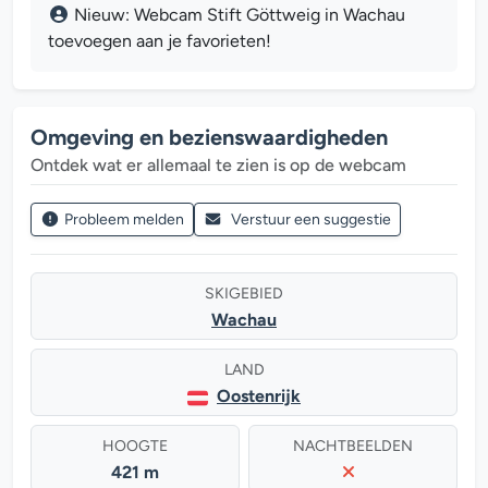
Nieuw: Webcam Stift Göttweig in Wachau
toevoegen aan je favorieten!
Omgeving en bezienswaardigheden
Ontdek wat er allemaal te zien is op de webcam
Probleem melden
Verstuur een suggestie
SKIGEBIED
Wachau
LAND
Oostenrijk
HOOGTE
NACHTBEELDEN
421 m