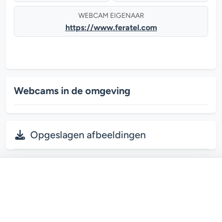
WEBCAM EIGENAAR
https://www.feratel.com
Webcams in de omgeving
Opgeslagen afbeeldingen