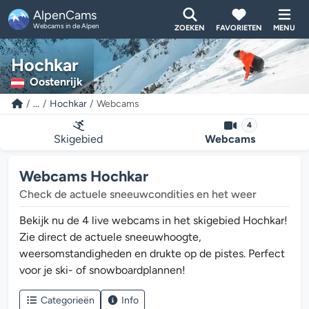
AlpenCams
Webcams in de Alpen
ZOEKEN
FAVORIETEN
MENU
Hochkar
Oostenrijk
...
Hochkar
Webcams
4
Skigebied
Webcams
Webcams Hochkar
Check de actuele sneeuwcondities en het weer
Bekijk nu de 4 live webcams in het skigebied Hochkar!
Zie direct de actuele sneeuwhoogte,
weersomstandigheden en drukte op de pistes. Perfect
voor je ski- of snowboardplannen!
Categorieën
Info