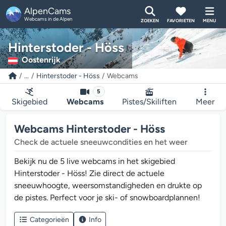
AlpenCams
Webcams in de Alpen
ZOEKEN
FAVORIETEN
MENU
Hinterstoder - Höss
Oostenrijk
...
Hinterstoder - Höss
Webcams
5
Skigebied
Webcams
Pistes/Skiliften
Meer
Webcams Hinterstoder - Höss
Check de actuele sneeuwcondities en het weer
Bekijk nu de 5 live webcams in het skigebied
Hinterstoder - Höss! Zie direct de actuele
sneeuwhoogte, weersomstandigheden en drukte op
de pistes. Perfect voor je ski- of snowboardplannen!
Categorieën
Info