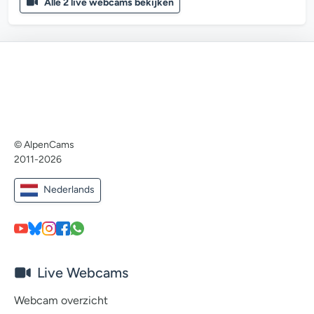
Alle 2 live webcams bekijken
© AlpenCams
2011-2026
Nederlands
Live Webcams
Webcam overzicht