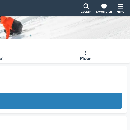
ZOEKEN
FAVORIETEN
MENU
en
Meer