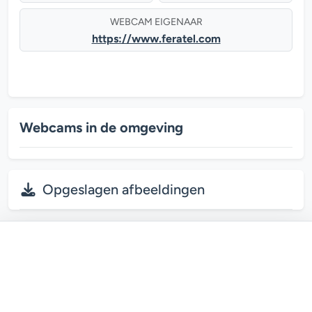
WEBCAM EIGENAAR
https://www.feratel.com
Webcams in de omgeving
Opgeslagen afbeeldingen