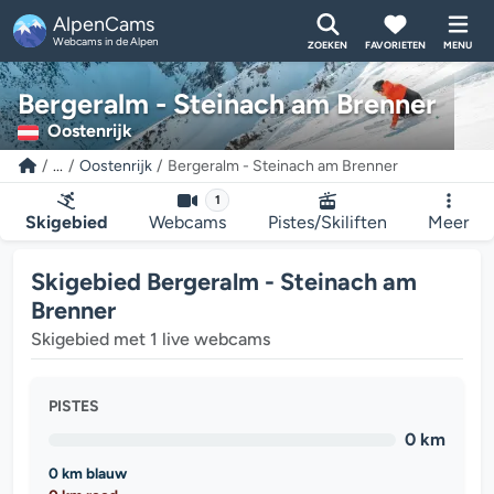
AlpenCams
Webcams in de Alpen
ZOEKEN
FAVORIETEN
MENU
Bergeralm - Steinach am Brenner
Oostenrijk
...
Oostenrijk
Bergeralm - Steinach am Brenner
1
Skigebied
Webcams
Pistes/Skiliften
Meer
Skigebied Bergeralm - Steinach am
Brenner
Skigebied met 1 live webcams
PISTES
0 km
0 km blauw